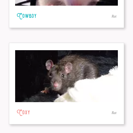
Cowboy
Rat
Coxy
Rat