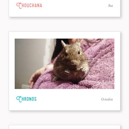
Chouchana
Rat
Chronos
Octodon