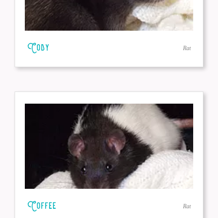
Cody
Rat
Coffee
Rat