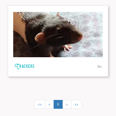
Crackers
Rat
<<
<
6
>
>>