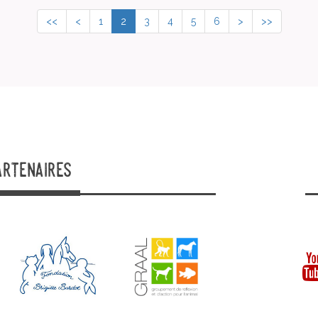
<<
<
1
2
3
4
5
6
>
>>
artenaires