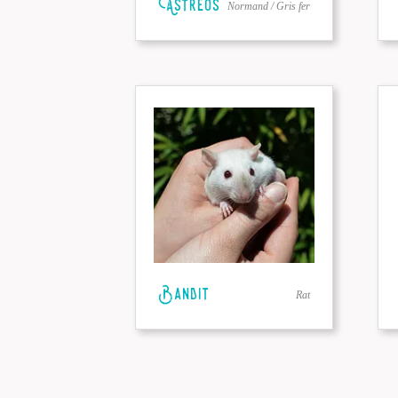
Astreos
Normand / Gris fer
Bandit
Rat