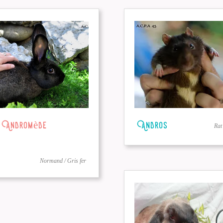
Andromède
Andros
Rat
Normand / Gris fer