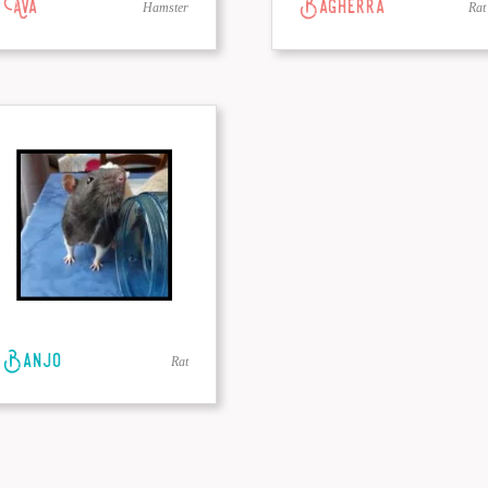
Ava
Bagherra
Hamster
Rat
Banjo
Rat