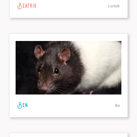
Beatrix
Gerbille
Ben
Rat