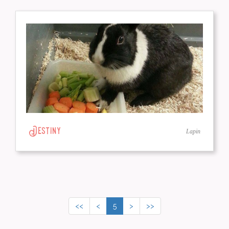
Destiny
Lapin
<<
<
5
>
>>